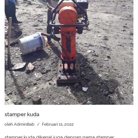
stamper kuda
oleh
AdminBab
Februari 11, 2022
stamper kuda dikenal juga dengan nama stamper,