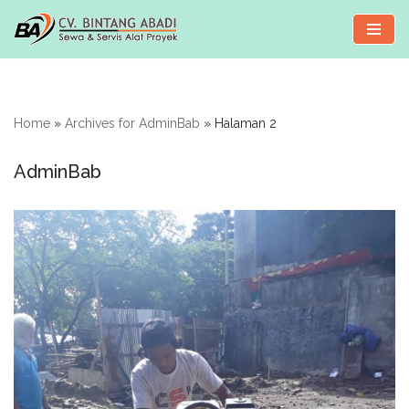
Lompat
ke
konten
Home
»
Archives for AdminBab
»
Halaman 2
AdminBab